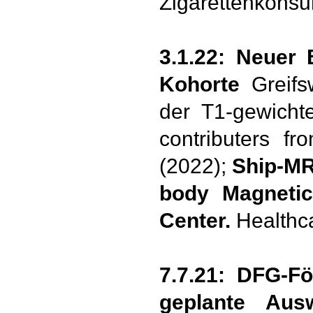
Zigarettenkonsum
3.1.22: Neuer 
Kohorte
Greif
der T1-gewicht
contributers f
(2022);
Ship-MR
body Magnetic
Center.
Healthca
7.7.21: DFG-F
geplante Ausw