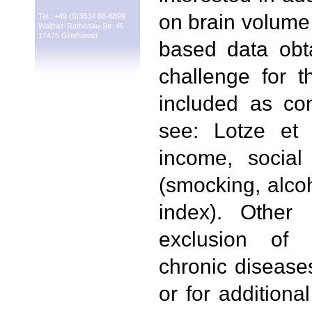
on brain volume 
Tel.: +49 (0)3834 86-6899
Walther-Rathenau-Str. 46
17475 Greifswald
based data obt
challenge for 
included as co
see: Lotze et 
income, social
(smocking, alcoh
index). Other 
exclusion of p
chronic diseases
or for additiona