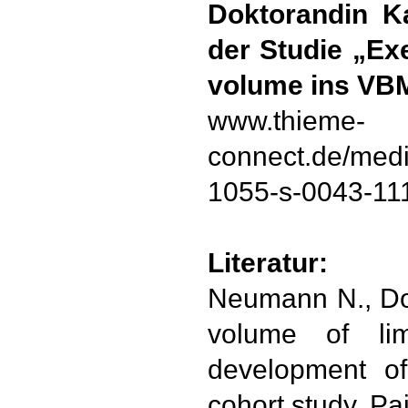
Doktorandin Ka
der Studie „Ex
volume ins VBM
www.thieme-
connect.de/medi
1055-s-0043-11
Literatur:
Neumann N., Do
volume of lim
development of
cohort study. Pa