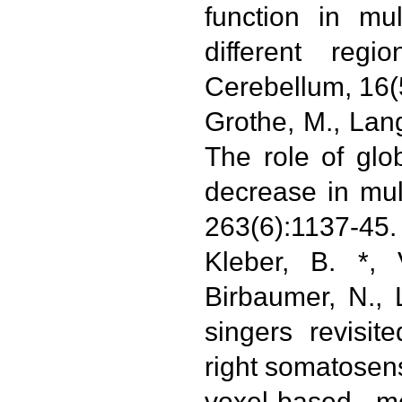
function in mul
different regi
Cerebellum, 16(
Grothe, M., Lang
The role of glo
decrease in mult
263(6):1137-45.
Kleber, B. *, 
Birbaumer, N., 
singers revisit
right somatosen
voxel-based m