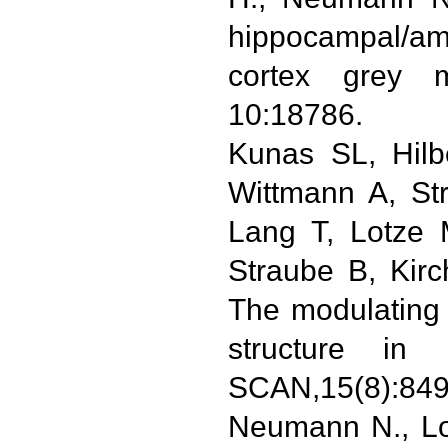
hippocampal/am
cortex grey m
10:18786.
Kunas SL, Hilb
Wittmann A, St
Lang T, Lotze 
Straube B, Kir
The modulating 
structure in
SCAN,15(8):849
Neumann N., Lo