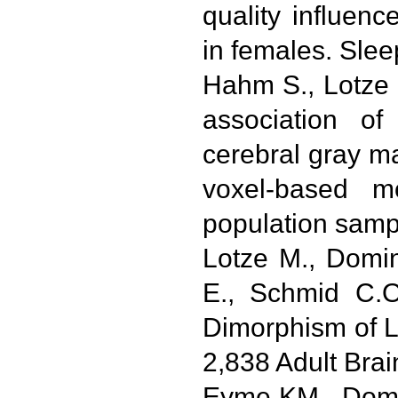
quality influen
in females. Slee
Hahm S., Lotze 
association of
cerebral gray ma
voxel-based m
population sam
Lotze M., Domin
E., Schmid C.
Dimorphism of L
2,838 Adult Brai
Eyme KM., Domin