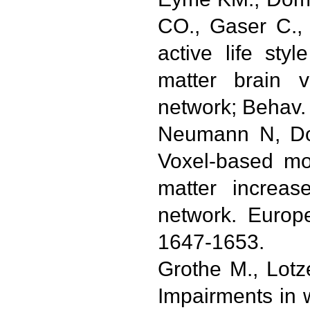
CO., Gaser C., 
active life sty
matter brain v
network; Behav.
Neumann N, Dom
Voxel-based mor
matter increase
network. Europ
1647-1653.
Grothe M., Lotz
Impairments in w