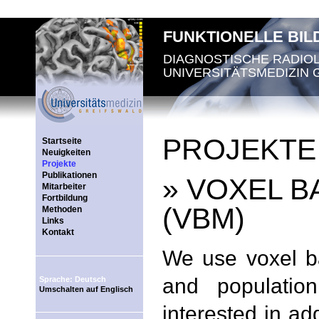
FUNKTIONELLE BI
DIAGNOSTISCHE RADIO
UNIVERSITÄTSMEDIZIN 
PROJEKTE
Startseite
Neuigkeiten
Projekte
Publikationen
» VOXEL 
Mitarbeiter
Fortbildung
(VBM)
Methoden
Links
Kontakt
We use voxel b
and populatio
Sprache: Deutsch
Umschalten auf Englisch
interested in a