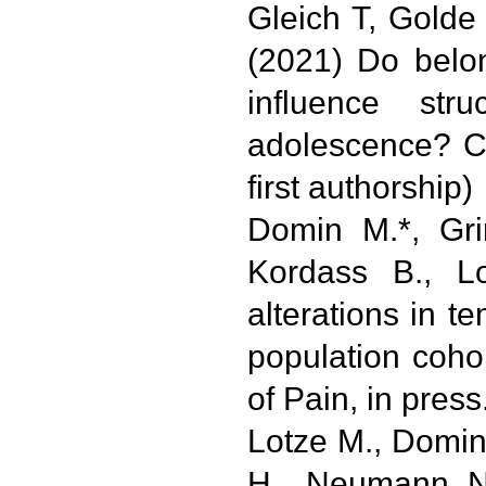
Gleich T, Golde
(2021) Do belon
influence str
adolescence? Ch
first authorship)
Domin M.*, Gri
Kordass B., L
alterations in t
population cohor
of Pain, in press
Lotze M., Domin
H., Neumann N.