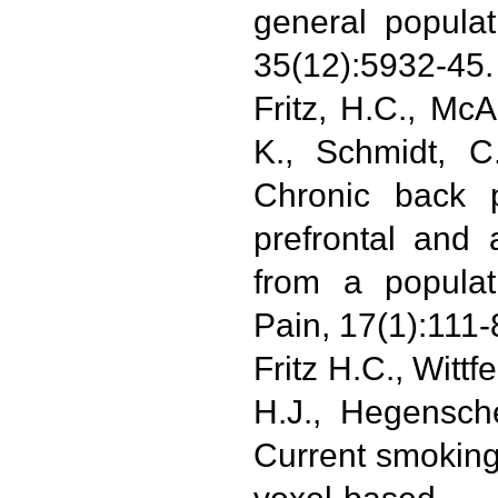
general popula
35(12):5932-45.
Fritz, H.C., McA
K., Schmidt, C
Chronic back p
prefrontal and 
from a populat
Pain, 17(1):111-
Fritz H.C., Witt
H.J., Hegensch
Current smoking