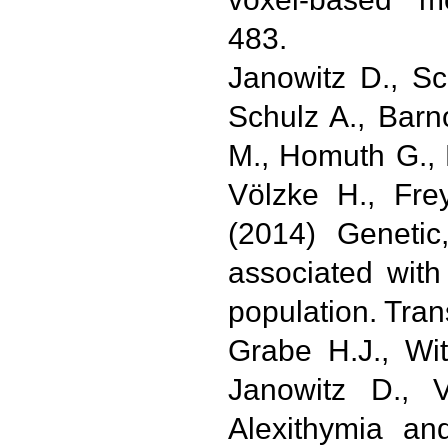
483.
Janowitz D., Sc
Schulz A., Barn
M., Homuth G., 
Völzke H., Fre
(2014) Genetic,
associated wit
population. Tran
Grabe H.J., Wit
Janowitz D., V
Alexithymia an