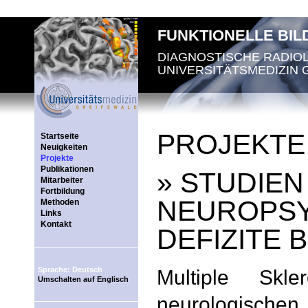
FUNKTIONELLE BI
DIAGNOSTISCHE RADIO
UNIVERSITÄTSMEDIZIN 
PROJEKTE
Startseite
Neuigkeiten
Projekte
Publikationen
» STUDIE
Mitarbeiter
Fortbildung
NEUROPS
Methoden
Links
Kontakt
DEFIZITE B
Sprache: Deutsch
Multiple Skl
Umschalten auf Englisch
neurologischen 