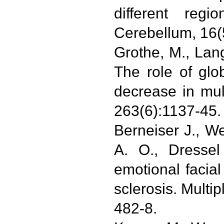
different regi
Cerebellum, 16(
Grothe, M., Lang
The role of glo
decrease in mult
263(6):1137-45.
Berneiser J., W
A. O., Dressel
emotional facial
sclerosis. Multi
482-8.