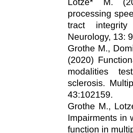
Lotze* M. (20
processing speed
tract integrit
Neurology, 13: 
Grothe M., Domi
(2020) Function
modalities tes
sclerosis. Mult
43:102159.
Grothe M., Lotz
Impairments in w
function in multi