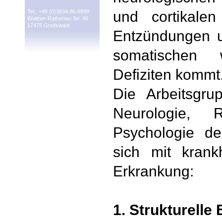
Tel.: +49 (0)3834 86-6899
und cortikal
Walther-Rathenau-Str. 46
17475 Greifswald
Entzündungen u
somatischen 
Defiziten kommt
Die Arbeitsgru
Neurologie, 
Psychologie der
sich mit krank
Erkrankung:
1. Strukturelle