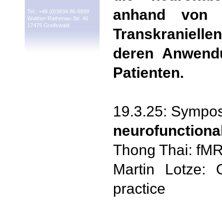
anhand von 
Tel.: +49 (0)3834 86-6899
Walther-Rathenau-Str. 46
17475 Greifswald
Transkraniell
deren Anwend
Patienten.
19.3.25: Sympo
neurofunction
Thong Thai: fMRI
Martin Lotze: 
practice