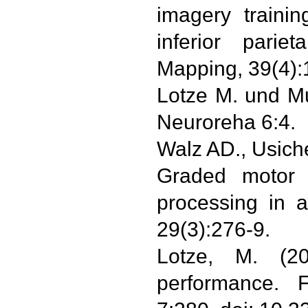
imagery trainin
inferior parie
Mapping, 39(4):
Lotze M. und Mu
Neuroreha 6:4.
Walz AD., Usich
Graded motor 
processing in 
29(3):276-9.
Lotze, M. (2
performance. 