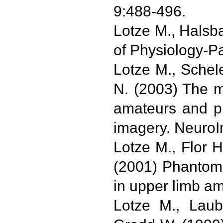
9:488-496.
Lotze M., Halsb
of Physiology-Pa
Lotze M., Schel
N. (2003) The mu
amateurs and p
imagery. Neuro
Lotze M., Flor 
(2001) Phantom
in upper limb a
Lotze M., Laub