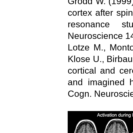
Grodd W. (1999)
cortex after spi
resonance st
Neuroscience 14
Lotze M., Monto
Klose U., Birbau
cortical and ce
and imagined h
Cogn. Neuroscie