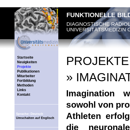
FUNKTIONELLE BI
DIAGNOSTISCHE RADIO
UNIVERSITÄTSMEDIZIN 
PROJEKTE
Startseite
Neuigkeiten
Projekte
Publikationen
» IMAGINA
Mitarbeiter
Fortbildung
Methoden
Links
Imagination w
Kontakt
sowohl von pro
Athleten erfol
Sprache: Deutsch
Umschalten auf Englisch
die neuronal