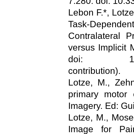
7:280. doi: 10.
Lebon F.*, Lotz
Task-Dependent
Contralateral P
versus Implicit
doi: 10.1371
contribution).
Lotze, M., Zehn
primary motor 
Imagery. Ed: Gui
Lotze, M., Mose
Image for Pai