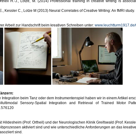
theil H.-J., Lotze, M. (2014) Professional training in creative writing is associate
a E., Kessler C., Lotze M (2013) Neural Correlates of Creative Writing: An fMRI stu
rer Arbeit zur Handschrift beim kreativen Schreiben unter:
www.leuchtturm1917.de/w
Tänzern:
 Integration beim Tanz oder dem Instrumentenspiel haben wir in einem Artikel ersch
timodal Sensory-Spatial Integration and Retrieval of Trained Motor Patt
0.576120
ät Hildesheim (Prof. Ortheil) und der Neurologischen Klinik Greifswald (Prof. Kessle
ibprozessen aktiviert sind und wie unterschiedliche Anforderungen an das kreativ
asoziiert sind.