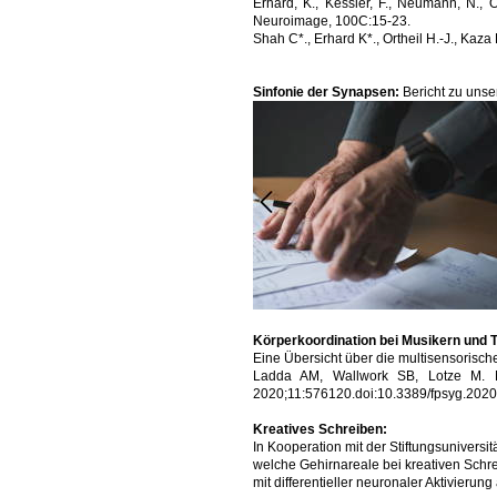
Erhard, K., Kessler, F., Neumann, N., Or
Neuroimage, 100C:15-23.
Shah C*., Erhard K*., Ortheil H.-J., Kaz
Sinfonie der Synapsen:
Bericht zu unse
Körperkoordination bei Musikern und 
Eine Übersicht über die multisensorische
Ladda AM, Wallwork SB, Lotze M. Mul
2020;11:576120.doi:10.3389/fpsyg.202
Kreatives Schreiben:
In Kooperation mit der Stiftungsuniversit
welche Gehirnareale bei kreativen Schre
mit differentieller neuronaler Aktivierung 