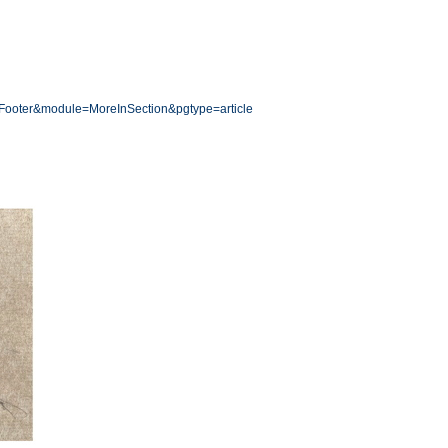
n=Footer&module=MoreInSection&pgtype=article