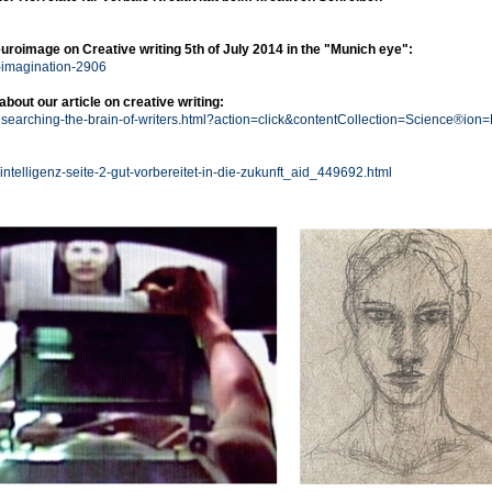
uroimage on Creative writing 5th of July 2014 in the "Munich eye":
imagination-2906
bout our article on creative writing:
searching-the-brain-of-writers.html?action=click&contentCollection=Science®io
telligenz-seite-2-gut-vorbereitet-in-die-zukunft_aid_449692.html