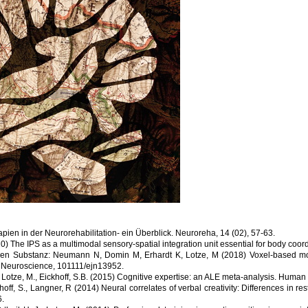
apien in der Neurorehabilitation- ein Überblick. Neuroreha, 14 (02), 57-63.
0) The IPS as a multimodal sensory-spatial integration unit essential for body coo
n Substanz: Neumann N, Domin M, Erhardt K, Lotze, M (2018) Voxel-based morpho
f Neuroscience, 101111/ejn13952.
otze, M., Eickhoff, S.B. (2015) Cognitive expertise: an ALE meta-analysis. Human
off, S., Langner, R (2014) Neural correlates of verbal creativity: Differences in rest
6.