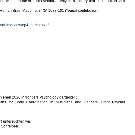
d with enhanced fronto-striatal activity in a literary text continuation task.
dy. Human Brain Mapping, 34(5):1088-101 (*equal contribution).
nt-interview/ep4-martinlotze/
ienen 2020 in frontiers Psychology dargestellt:
erns for Body Coordination in Musicians and Dancers. Front Psychol.
r) untersuchten wir,
e Schreiben