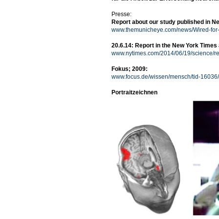
Presse:
Report about our study published in Ne
www.themunicheye.com/news/Wired-for-
20.6.14: Report in the New York Times a
www.nytimes.com/2014/06/19/science/re
Fokus; 2009:
www.focus.de/wissen/mensch/tid-16036/in
Portraitzeichnen