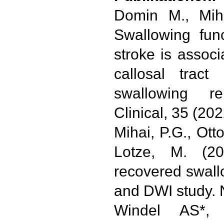
Domin M., Miha
Swallowing func
stroke is associ
callosal tract
swallowing re
Clinical, 35 (20
Mihai, P.G., Ott
Lotze, M. (20
recovered swall
and DWI study. 
Windel AS*,