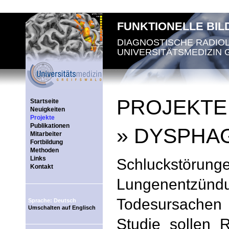
FUNKTIONELLE BI
DIAGNOSTISCHE RADIO
UNIVERSITÄTSMEDIZIN 
PROJEKTE
Startseite
Neuigkeiten
Projekte
Publikationen
» DYSPHA
Mitarbeiter
Fortbildung
Methoden
Links
Schluckstö
Kontakt
Lungenentzün
Todesursachen n
Sprache: Deutsch
Umschalten auf Englisch
Studie sollen 