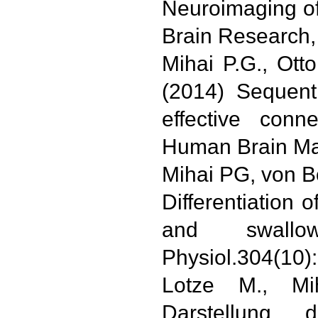
Neuroimaging of 
Brain Research,
Mihai P.G., Otto
(2014) Sequenti
effective conn
Human Brain Ma
Mihai PG, von B
Differentiation 
and swall
Physiol.304(10)
Lotze M., Mi
Darstellung 