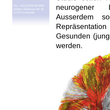
neurogener 
Tel.: +49 (0)3834 86-6899
Walther-Rathenau-Str. 46
17475 Greifswald
Ausserdem sol
Repräsentation
Gesunden (junge
werden.