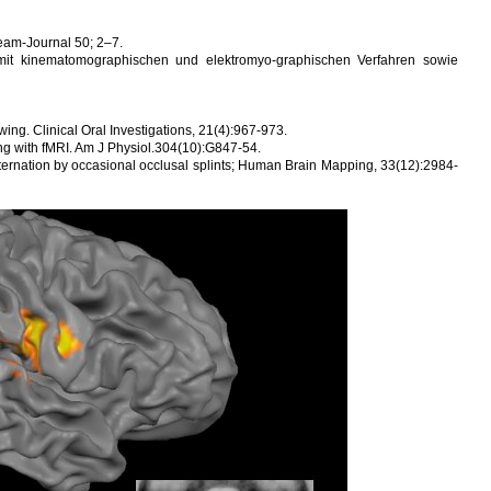
eam-Journal 50; 2–7.
 mit kinematomographischen und elektromyo-graphischen Verfahren sowie
ing. Clinical Oral Investigations, 21(4):967-973.
ing with fMRI. Am J Physiol.304(10):G847-54.
ternation by occasional occlusal splints; Human Brain Mapping, 33(12):2984-