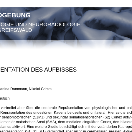
LDGEBUNG
LOGIE UND NEURORADIOLOGIE
GREIFSWALD
ENTATION DES AUFBISSES
g, Janina Dammann, Nikolai Grimm.
eutsch
ion verbreitet aber über die cerebrale Repräsentation von physiologischer und pa
Repräsentation des ungestörten Kauens beidseits und unilateral. Hier zeigte sich 
är sensomotorischen (S1M1) und sekundär somatosensorischen (S2) Cortex aktivi
lementär motorischen Areal (SMA), dem medialen cingulären Cortex, den bilatera
amus aktiviert. Eine weitere Studie beschäftigt sich mit der veränderten Kaurepr
n Repräsentation (S1, S1, M1) vermindert aber nicht in cerebellären Arealen. Ak