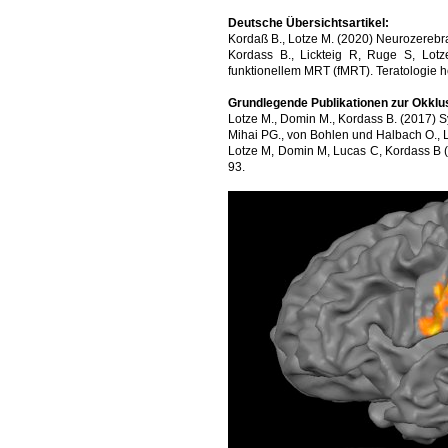
Deutsche Übersichtsartikel:
Kordaß B., Lotze M. (2020) Neurozerebr
Kordass B., Lickteig R, Ruge S, Lot
funktionellem MRT (fMRT). Teratologie h
Grundlegende Publikationen zur Okklu
Lotze M., Domin M., Kordass B. (2017) Sy
Mihai PG., von Bohlen und Halbach O., Lo
Lotze M, Domin M, Lucas C, Kordass B (2
93.