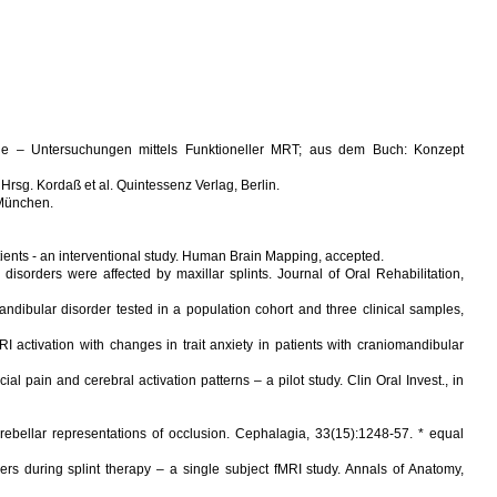
rapie – Untersuchungen mittels Funktioneller MRT; aus dem Buch: Konzept
sg. Kordaß et al. Quintessenz Verlag, Berlin.
 München.
tients - an interventional study. Human Brain Mapping, accepted.
isorders were affected by maxillar splints. Journal of Oral Rehabilitation,
ndibular disorder tested in a population cohort and three clinical samples,
 activation with changes in trait anxiety in patients with craniomandibular
l pain and cerebral activation patterns – a pilot study. Clin Oral Invest., in
rebellar representations of occlusion. Cephalagia, 33(15):1248-57. * equal
ers during splint therapy – a single subject fMRI study. Annals of Anatomy,