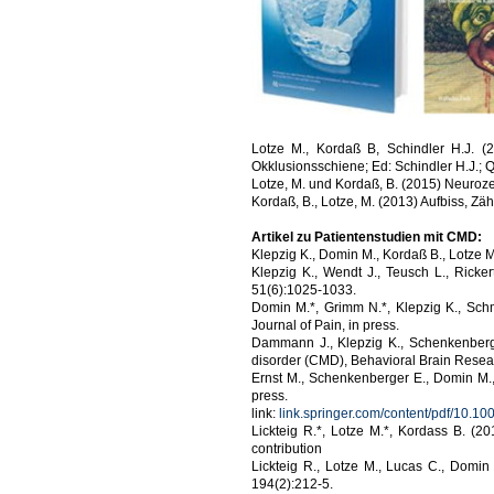
Lotze M., Kordaß B, Schindler H.J. (
Okklusionsschiene; Ed: Schindler H.J.; 
Lotze, M. und Kordaß, B. (2015) Neuroze
Kordaß, B., Lotze, M. (2013) Aufbiss, Z
Artikel zu Patientenstudien mit CMD:
Klepzig K., Domin M., Kordaß B., Lotze M
Klepzig K., Wendt J., Teusch L., Ricker
51(6):1025-1033.
Domin M.*, Grimm N.*, Klepzig K., Schmi
Journal of Pain, in press.
Dammann J., Klepzig K., Schenkenberger 
disorder (CMD), Behavioral Brain Resear
Ernst M., Schenkenberger E., Domin M., K
press.
link:
link.springer.com/content/pdf/10.
Lickteig R.*, Lotze M.*, Kordass B. (2
contribution
Lickteig R., Lotze M., Lucas C., Domin 
194(2):212-5.