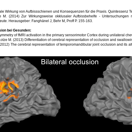
ale Wirkung von Aufbissschienen und Konsequenzen für die Praxis. Quintessenz T
ze M. (2014) Zur Wirkungsweise okklusaler Aufbissbehelfe - Untersuchungen
eute. Herausgeber: Fanghänel J, Behr M, Proff P. 155-163.
sion bei Gesunden:
mmetry of fMRI activation in the primary sensorimotor Cortex during unilateral chew
tze M. (2013) Differentiation of cerebral representation of occlusion and swallow
012) The cerebral representation of temporomandibular joint occlusion and its al