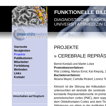
FUNKTIONELLE BI
DIAGNOSTISCHE RADIO
UNIVERSITÄTSMEDIZIN 
PROJEKTE
Startseite
Neuigkeiten
Projekte
» CEREBRALE REPRÄS
Publikationen
Mitarbeiter
Bernd Kordaß und Martin Lotze
Fortbildung
Promotionsverfahren:
Methoden
Rita Lickteig, Marius Ernst, Kai Klepzi
Links
Bachelorverfahren:
Kontakt
Moana Mayer, Carlotta Rickert, Lorenz T
Klinisch ist die Störung der Artikulat
untersuchten wir deshalb die cerebrale 
Sprache: Deutsch
konstante Repräsentationsorte im prim
Umschalten auf Englisch
premotorischen cortex (PMC), dem supp
dem Orbitofrontalen Cortex and dem Thal
Aktivierung vor allem in der kortikale