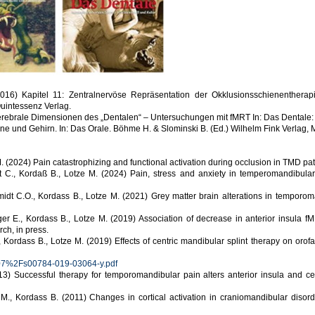
2016) Kapitel 11: Zentralnervöse Repräsentation der Okklusionsschienenthe
Quintessenz Verlag.
rebrale Dimensionen des „Dentalen“ – Untersuchungen mit fMRT In: Das Dentale: Hr
ähne und Gehirn. In: Das Orale. Böhme H. & Slominski B. (Ed.) Wilhelm Fink Verlag,
. (2024) Pain catastrophizing and functional activation during occlusion in TMD pa
t C., Kordaß B., Lotze M. (2024) Pain, stress and anxiety in temperomandibular d
dt C.O., Kordass B., Lotze M. (2021) Grey matter brain alterations in temporoma
E., Kordass B., Lotze M. (2019) Association of decrease in anterior insula fMRI
ch, in press.
ordass B., Lotze M. (2019) Effects of centric mandibular splint therapy on orofacia
1007%2Fs00784-019-03064-y.pdf
013) Successful therapy for temporomandibular pain alters anterior insula and ce
M., Kordass B. (2011) Changes in cortical activation in craniomandibular disord