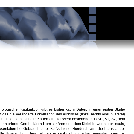
thologischer Kaufunktion gibt es bisher kaum Daten. In einer ersten Studie
das die veränderte Lokalisation des Aufbisses (links, rechts oder bilateral)
ert. Insgesamt ist beim Kauen ein Netzwerk bestehend aus M1, S1, S2, dem
l anterioren Cerebellären Hemisphären und dem Kleinhirnwurm, der Insula,
äsentation bei Gebrauch einer Beißschiene. Hierdurch wird die Intensität der
tuelle Untersuchung beschäftigen sich mit pathologischen Veränderungen der