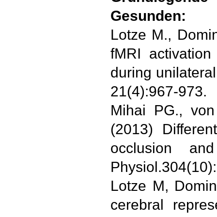
Gesunden:
Lotze M., Domi
fMRI activation
during unilateral
21(4):967-973.
Mihai PG., von
(2013) Differen
occlusion an
Physiol.304(10)
Lotze M, Domin
cerebral repres