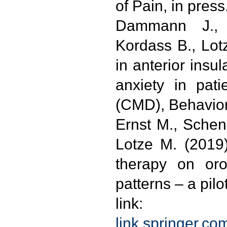
of Pain, in press
Dammann J., 
Kordass B., Lot
in anterior insul
anxiety in pati
(CMD), Behavior
Ernst M., Schen
Lotze M. (2019)
therapy on oro
patterns – a pilo
link:
link.springer.c