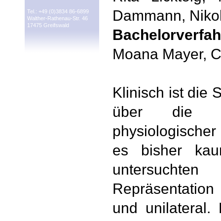
Dammann, Nikol
Tel.: +49 (0)3834 86-6899
Walther-Rathenau-Str. 46
17475 Greifswald
Bachelorverfah
Moana Mayer, Ca
Klinisch ist die 
über die ce
physiologischer
es bisher kau
untersuchte
Repräsentation
und unilateral.