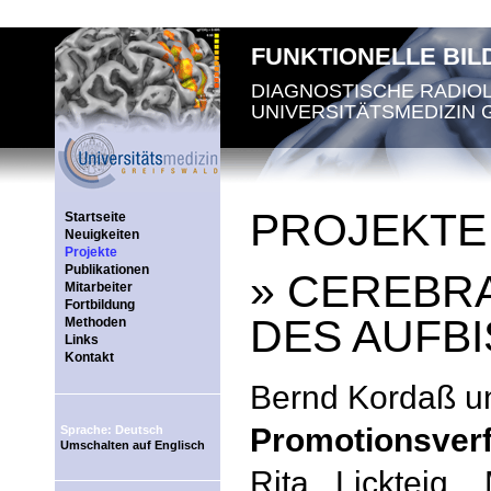
FUNKTIONELLE BI
DIAGNOSTISCHE RADIO
UNIVERSITÄTSMEDIZIN 
PROJEKTE
Startseite
Neuigkeiten
Projekte
Publikationen
» CEREBR
Mitarbeiter
Fortbildung
DES AUFB
Methoden
Links
Kontakt
Bernd Kordaß un
Promotionsverf
Sprache: Deutsch
Umschalten auf Englisch
Rita Lickteig,