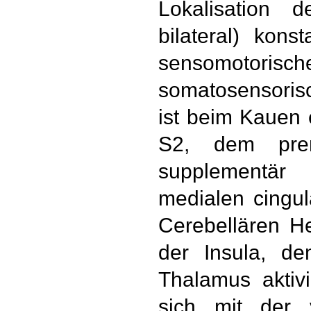
Lokalisation d
bilateral) kons
sensomotor
somatosensorisc
ist beim Kauen
S2, dem prem
supplementär
medialen cingul
Cerebellären H
der Insula, de
Thalamus aktivi
sich mit der v