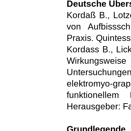
Deutsche Übers
Kordaß B., Lot
von Aufbisssc
Praxis. Quintes
Kordass B., Lic
Wirkungsweis
Untersuchunge
elektromyo-
funktionellem
Herausgeber: Fa
Grundlegende 