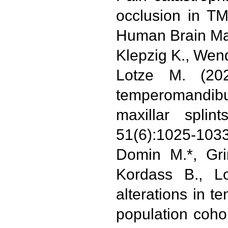
occlusion in TM
Human Brain Ma
Klepzig K., Wend
Lotze M. (202
temperomandib
maxillar splin
51(6):1025-1033
Domin M.*, Gri
Kordass B., L
alterations in t
population cohor