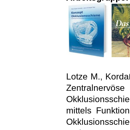
Lotze M., Kordaß
Zentralner
Okklusionssch
mittels Funkti
Okklusionsschie