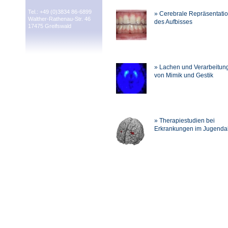
Tel.: +49 (0)3834 86-6899
» Cerebrale Repräsentati
Walther-Rathenau-Str. 46
des Aufbisses
17475 Greifswald
» Lachen und Verarbeitun
von Mimik und Gestik
» Therapiestudien bei
Erkrankungen im Jugendal