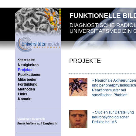
FUNKTIONELLE BI
DIAGNOSTISCHE RADIO
UNIVERSITÄTSMEDIZIN 
PROJEKTE
Startseite
Neuigkeiten
Projekte
Publikationen
Mitarbeiter
» Neuronale Aktivierungen
Fortbildung
und peripherphysiologisc
Methoden
Reaktionsmuster bei
Links
spezifischen Phobien
Kontakt
» Studien zur Darstellung
neuropsychologischer
Sprache: Deutsch
Defizite bei MS
Umschalten auf Englisch