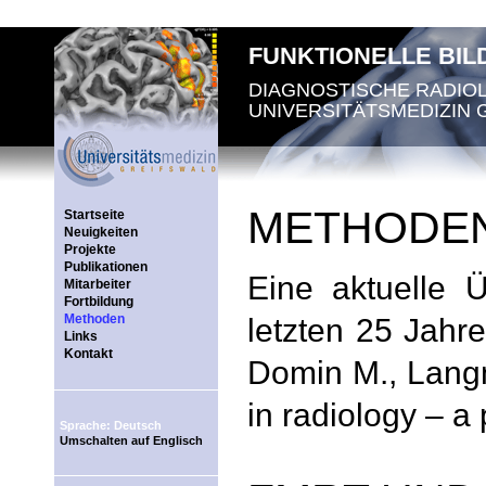
FUNKTIONELLE BI
DIAGNOSTISCHE RADIO
UNIVERSITÄTSMEDIZIN 
METHODE
Startseite
Neuigkeiten
Projekte
Publikationen
Eine aktuelle 
Mitarbeiter
Fortbildung
Methoden
letzten 25 Jahre
Links
Kontakt
Domin M., Langn
in radiology – a
Sprache: Deutsch
Umschalten auf Englisch