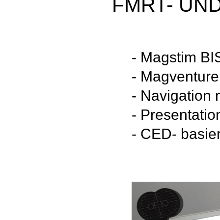
FMRT- UND
- Magstim BI
- Magventure
- Navigation 
- Presentatio
- CED- basie