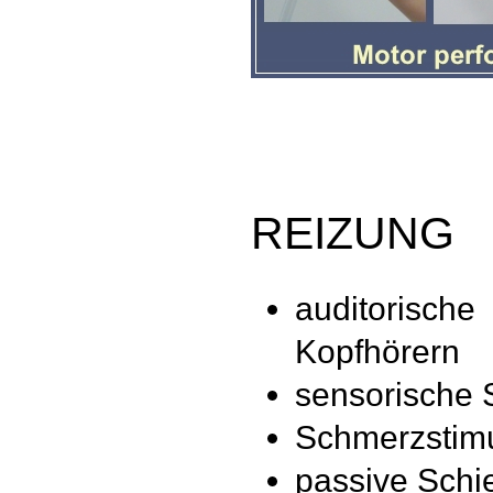
REIZUNG
auditorisc
Kopfhörern
sensorische S
Schmerzstimu
passive Sch