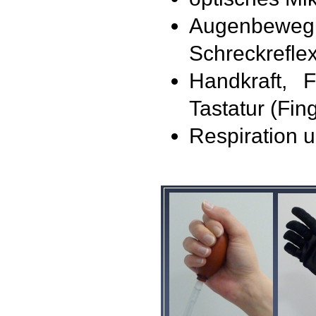
Augenbew
Schreckrefle
Handkraft, F
Tastatur (Fi
Respiration 