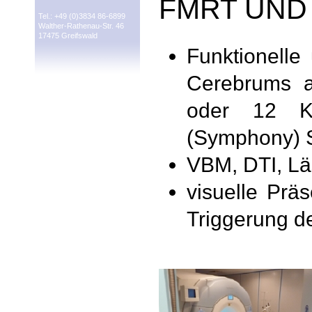
FMRT UND
Tel.: +49 (0)3834 86-6899
Walther-Rathenau-Str. 46
17475 Greifswald
Funktionelle
Cerebrums a
oder 12 Ka
(Symphony) 
VBM, DTI, L
visuelle Prä
Triggerung de