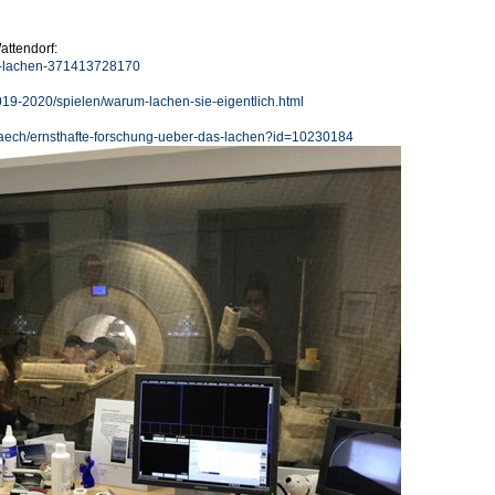
attendorf:
n-lachen-371413728170
019-2020/spielen/warum-lachen-sie-eigentlich.html
raech/ernsthafte-forschung-ueber-das-lachen?id=10230184