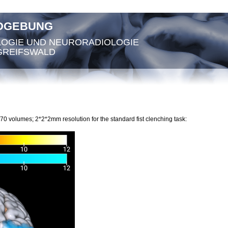
LDGEBUNG
LOGIE UND NEURORADIOLOGIE
GREIFSWALD
 volumes; 2*2*2mm resolution for the standard fist clenching task: