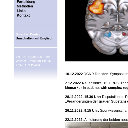
Fortbildung
Methoden
Links
Kontakt
Sprache: Deutsch
Umschalten auf Englisch
Tel.: +49 (0)3834 86-6899
Walther-Rathenau-Str. 46
17475 Greifswald
10.12.2022
DGNR Dresden: Symposiu
2.12.2022
Neuer Artikel zu CRPS: Thom
biomarker in patients with complex re
28.11.2022, 15.30 Uhr:
Disputation im 
„Veränderungen der grauen Substanz d
26.11.2022, 9.15 Uhr:
Sportwissenschaft
22.11.2022:
Anlieferung der beiden neu