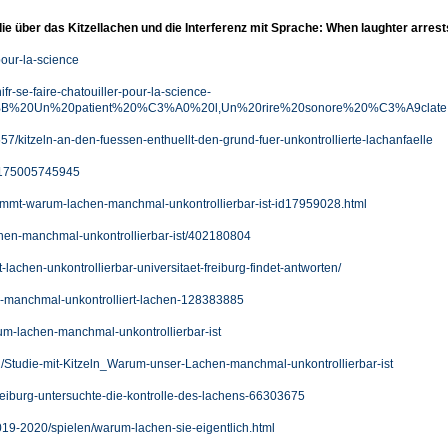
ie über das Kitzellachen und die Interferenz mit Sprache: When laughter arre
pour-la-science
fr-se-faire-chatouiller-pour-la-science-
BB%20Un%20patient%20%C3%A0%20l,Un%20rire%20sonore%20%C3%A9clate
/kitzeln-an-den-fuessen-enthuellt-den-grund-fuer-unkontrollierte-lachanfaelle
7175005745945
nimmt-warum-lachen-manchmal-unkontrollierbar-ist-id17959028.html
chen-manchmal-unkontrollierbar-ist/402180804
lachen-unkontrollierbar-universitaet-freiburg-findet-antworten/
r-manchmal-unkontrolliert-lachen-128383885
um-lachen-manchmal-unkontrollierbar-ist
/Studie-mit-Kitzeln_Warum-unser-Lachen-manchmal-unkontrollierbar-ist
-freiburg-untersuchte-die-kontrolle-des-lachens-66303675
019-2020/spielen/warum-lachen-sie-eigentlich.html