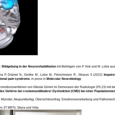
m:
Bildgebung in der Neurorehabilitation
mit Beiträgen von P. Hok und M. Lotze aus
a P, Drämel N., Grothe M., Lotze M., Fleischmann R., Strauss S (2022)
Impaire
gional pain syndrome.
in press in
Molecular Neurobiology
.
Promotionsverfahren von Nikolai Grimm im Demoraum der Radiologie (F0.23) mit 
es Gehirns bei craniomandibulärer Dysfunktion (CMD) bei einer Populationsk
 Münster; Akupunkturtag: Übersichtsvortrag: Emotionsverarbeitung und Pathomec
en 3T MRTs: Skyra und Vida