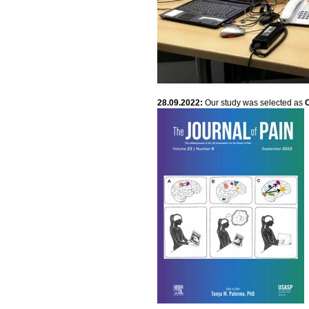
28.09.2022:
Our study was selected as
C