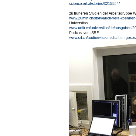
science.orf.at/stories/3215554/
zu früheren Studien der Arbeitsgruppe W
www.20min.ch/story/auch-tiere-koenne
Universitas
www.unifr.ch/universitas/de/ausgaben/2
Podcast vom SRF
www.srf.ch/audio/wissenschaft-im-gesp