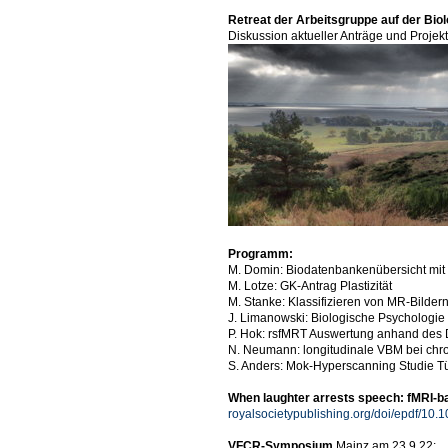
Retreat der Arbeitsgruppe auf der Bio
Diskussion aktueller Anträge und Projek
Programm:
M. Domin: Biodatenbankenübersicht mit
M. Lotze: GK-Antrag Plastizität
M. Stanke: Klassifizieren von MR-Bildern
J. Limanowski: Biologische Psychologie 
P. Hok: rsfMRT Auswertung anhand des 
N. Neumann: longitudinale VBM bei chr
S. Anders: Mok-Hyperscanning Studie 
When laughter arrests speech: fMRI-b
royalsocietypublishing.org/doi/epdf/10.
VFCR-Symposium
Mainz am 23.9.22: