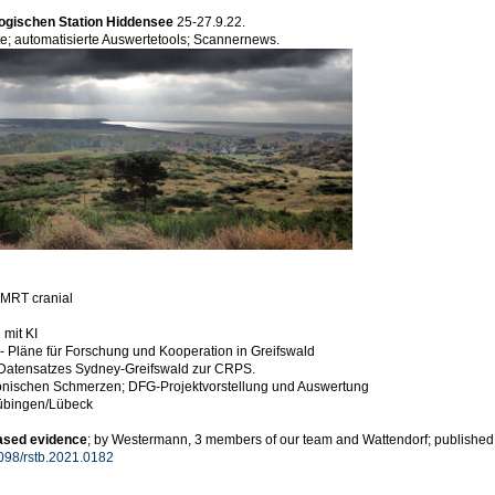
logischen Station Hiddensee
25-27.9.22.
te; automatisierte Auswertetools; Scannernews.
 MRT cranial
 mit KI
- Pläne für Forschung und Kooperation in Greifswald
Datensatzes Sydney-Greifswald zur CRPS.
onischen Schmerzen; DFG-Projektvorstellung und Auswertung
Tübingen/Lübeck
ased evidence
; by Westermann, 3 members of our team and Wattendorf; published on
1098/rstb.2021.0182