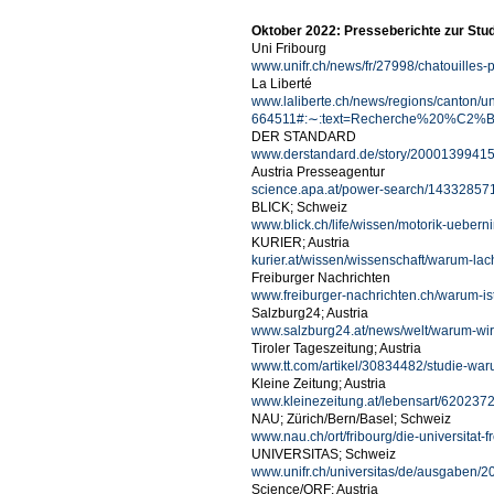
Oktober 2022: Presseberichte zur Stud
Uni Fribourg
www.unifr.ch/news/fr/27998/chatouilles-
La Liberté
www.laliberte.ch/news/regions/canton/uni
664511#:∼:text=Recherche%20%C2%
DER STANDARD
www.derstandard.de/story/2000139941557
Austria Presseagentur
science.apa.at/power-search/1433285
BLICK; Schweiz
www.blick.ch/life/wissen/motorik-ueber
KURIER; Austria
kurier.at/wissen/wissenschaft/warum-la
Freiburger Nachrichten
www.freiburger-nachrichten.ch/warum-ist-
Salzburg24; Austria
www.salzburg24.at/news/welt/warum-wi
Tiroler Tageszeitung; Austria
www.tt.com/artikel/30834482/studie-war
Kleine Zeitung; Austria
www.kleinezeitung.at/lebensart/6202372
NAU; Zürich/Bern/Basel; Schweiz
www.nau.ch/ort/fribourg/die-universitat
UNIVERSITAS; Schweiz
www.unifr.ch/universitas/de/ausgaben/2
Science/ORF; Austria