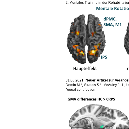
2. Mentales Training in der Rehabilitati
31.08.2021:
Neuer Artikel zur Veränd
Domin M.*, Strauss S.*, McAuley J.H., L
*equal contribution