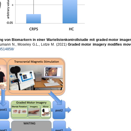
ng von Biomarkern in einer Wartelistenkontrollstudie mit graded motor imag
Neumann N., Moseley G.L., Lotze M. (2021)
Graded motor imagery modifies movem
C8514858/