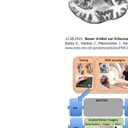
12.08.2021:
Neuer Artikel zur Erfassu
Barby S., Härtner J., Pfannmöller J., 
www.ncbi.nlm.nih.gov/pmc/articles/PM