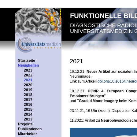
FUNKTIONELLE BI
DIAGNOSTISCHE RADIO
UNIVERSITÄTSMEDIZIN 
2021
Startseite
Neuigkeiten
2023
16.12.21:
Neuer Artikel zur sozialen In
2022
Neuroimage.
2021
Link zum Artikel:
doi.org/10.1016/j.neu
2020
2019
10.12.21:
DGNR & European Congres
2018
Emotionsstörungen"
2017
und
"Graded Motor Imagery beim Kom
2016
2015
23.11.21, 16 Uhr (zoom): Disputation 
2014
2013
11.2021: Artikel zu
Neurophysiologisch
Projekte
Publikationen
Mitarbeiter