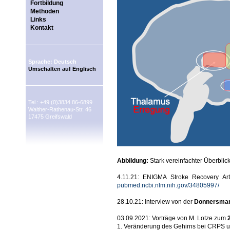
Fortbildung
Methoden
Links
Kontakt
Sprache: Deutsch
Umschalten auf Englisch
Tel.: +49 (0)3834 86-6899
Walther-Rathenau-Str. 46
17475 Greifswald
Abbildung:
Stark vereinfachter Überbli
4.11.21: ENIGMA Stroke Recovery Art
pubmed.ncbi.nlm.nih.gov/34805997/
28.10.21: Interview von der
Donnersmarc
03.09.2021: Vorträge von M. Lotze zum
1. Veränderung des Gehirns bei CRPS u