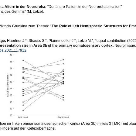
a Altern in der Neuroreha:
"Der ältere Patient in der Neurorehabilitation"
z des Gehirns" (M. Lotze).
 Viktoria Grunkina zum Thema:
"The Role of Left Hemispheric Structures for Emot
age:
Haertner J.*, Strauss S.*, Pfannmoeller J.*, Lotze M.*, *equal contribution (202
representation size in Area 3b of the primary somatosensory cortex.
Neuroimage, 
age.2021.117912
tion im linken primär somatosensorischen Kortex (Area 3b) mittels 3T MRT mit blau
Fingern auf der Kortexoberfläche.