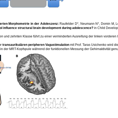
ierten Morphometrie in der Adoleszenz:
Raufelder D*, Neumann N*, Domin M, Lor
ool influence structural brain development during adolescence?
in Child Develop
n und zehnten Klasse führt zu einer verminderten Ausreifung der linken vorderen I
r transaurikulären peripheren Vagustimulation
mit Prof. Taras Usichenko wird di
in der MRT-Kopfspule während der funktionellen Messung der Gehirnaktivität genu