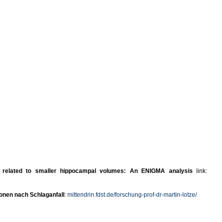
s related to smaller hippocampal volumes: An ENIGMA analysis
link:
onen nach Schlaganfall
:
mittendrin.fdst.de/forschung-prof-dr-martin-lotze/