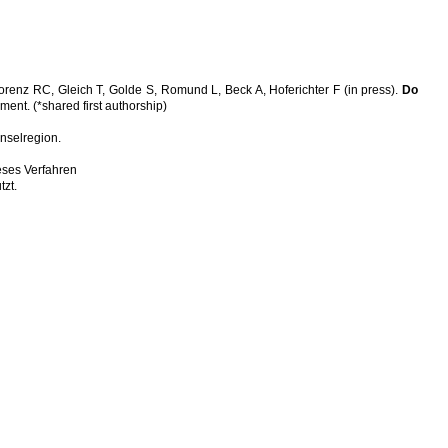
enz RC, Gleich T, Golde S, Romund L, Beck A, Hoferichter F (in press).
Do
ment. (*shared first authorship)
nselregion.
eses Verfahren
tzt.