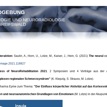
LDGEBUNG
LOGIE UND NEURORADIOLOGIE
GREIFSWALD
teraktion:
Saulin, A., Horn, U., Lotze, M., Kaiser, J., Hein, G. (2021)
The neural c
roimage.2021.118827
s of NeuroRehabilitation 2021
. 2 Symposien und 4 Vorträge aus der 
plexen regionalen Schmerzsyndrom"
(K. Klepzig, S. Strauss, M. Lotze).
Katharina Eyme zum Thema:
"Der Einfluss körperlicher Aktivität auf das Kortexv
en und neuroanatomischen Grundlagen von Emotionen
(M. Lotze) in der Akupunk