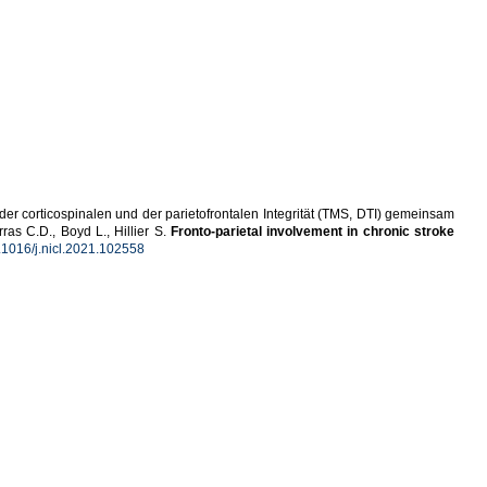
der corticospinalen und der parietofrontalen Integrität (TMS, DTI) gemeinsam
ras C.D., Boyd L., Hillier S.
Fronto-parietal involvement in chronic stroke
.1016/j.nicl.2021.102558