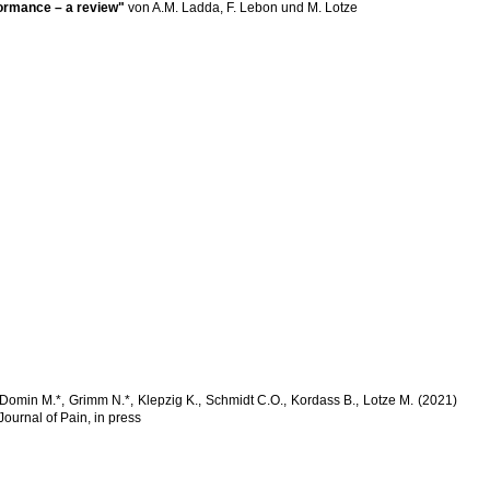
formance – a review"
von A.M. Ladda, F. Lebon und M. Lotze
min M.*, Grimm N.*, Klepzig K., Schmidt C.O., Kordass B., Lotze M. (2021)
 Journal of Pain, in press