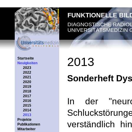
FUNKTIONELLE BI
DIAGNOSTISCHE RADIO
UNIVERSITÄTSMEDIZIN 
2013
Startseite
Neuigkeiten
2023
2022
Sonderheft Dys
2021
2020
2019
2018
2017
In der "neur
2016
2015
Schluckstöru
2014
2013
Projekte
verständlich hi
Publikationen
Mitarbeiter