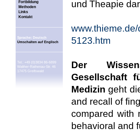
und Theapie darg
Fortbildung
Methoden
Links
Kontakt
www.thieme.de/d
5123.htm
Sprache: Deutsch
Umschalten auf Englisch
Der Wissen
Tel.: +49 (0)3834 86-6899
Walther-Rathenau-Str. 46
17475 Greifswald
Gesellschaft f
Medizin
geht di
and recall of fi
compared with m
behavioral and f