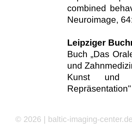
combined behavi
Neuroimage, 64
Leipziger Buch
Buch „Das Orale
und Zahnmedizin
Kunst und Wi
Repräsentation"
© 2026 | baltic-imaging-center.de